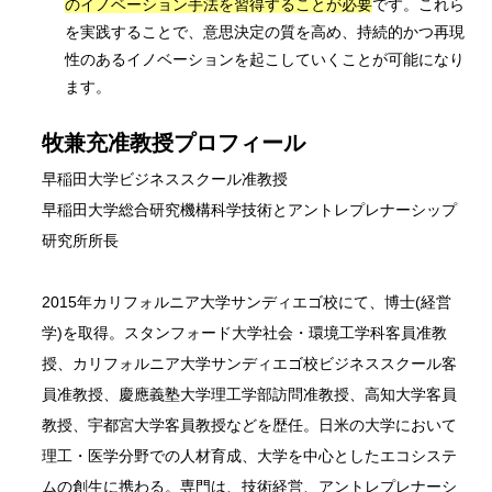
のイノベーション手法を習得することが必要
です。これら
を実践することで、意思決定の質を高め、持続的かつ再現
性のあるイノベーションを起こしていくことが可能になり
ます。
牧兼充准教授プロフィール
早稲田大学ビジネススクール准教授
早稲田大学総合研究機構科学技術とアントレプレナーシップ
研究所所長
2015年カリフォルニア大学サンディエゴ校にて、博士(経営
学)を取得。スタンフォード大学社会・環境工学科客員准教
授、カリフォルニア大学サンディエゴ校ビジネススクール客
員准教授、慶應義塾大学理工学部訪問准教授、高知大学客員
教授、宇都宮大学客員教授などを歴任。日米の大学において
理工・医学分野での人材育成、大学を中心としたエコシステ
ムの創生に携わる。専門は、技術経営、アントレプレナーシ