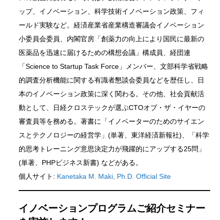
ップ、イノベーション、科学技術イノベーション政策、フィ
ールド実験など。経済産業省産業構造審議会イノベーション
小委員会委員、内閣官房「創薬力の向上により国民に最新の
医薬品を迅速に届けるための構想会議」構成員、経団連
「Science to Startup Task Force」メンバー、文部科学省戦略
的調査分析機能に関する有識者懇談会委員などを歴任し、日
本のイノベーション政策に深く関わる。その他、社会貢献活
動として、日経クロステックが選ぶCTOオブ・ザ・イヤーの
審査員等を務める。著書に「イノベーターのためのサイエン
スとテクノロジーの経営学」(単著、東洋経済新報社)、「科学
的思考トレーニング意思決定力が飛躍的にアップする25問」
(単著、PHPビジネス新書) などがある。
個人サイト:
Kanetaka M. Maki, Ph.D. Official Site
イノベーションプログラムご紹介セミナー