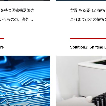
背景 ある優れた技術をもつベンチャー企業である製薬A社。
これまではその技術
の難局に立ち向かう
その技術の可能性が
とトップが考えてい
陣が、ビジョンを大
うな意欲的な事業戦略を立案した。
ure
Solution2: Shifting
考