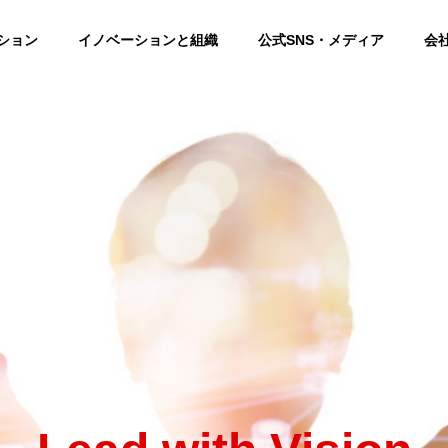
ション
イノベーションと組織
公式SNS・メディア
会
Chairman
会長
EMBER
会社概要
Solution2
on & Strategy
Shifting Leadership & Culture