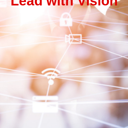
L
e
a
d
w
i
t
h
V
i
s
i
o
n