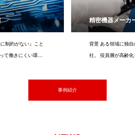
例
精密機器メーカ
背景 ある領域に独自の高い技術を持つ精密機器メーカーのD
って働きにくい環境
社。 役員層が高齢化していることに対して、若手役員層にマ
まれていた エン
ネジメント体制を徐
社の環境整備や働き
ー（後継者）を明確
あることが明らかに
営マインドを醸成させて
事例紹介
入