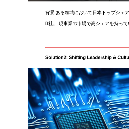
背景 ある領域において日本トップシェアを持つ医療機器販売
B社。 現事業の市場で高シェアを持っているものの、海外企
業の攻勢や市場成長率の停滞もあり、こ
ためには経営陣の一枚岩化が必須である
た。 将来に向けてやるべき施策を改めて網羅的に見直し、戦
Solution2: Shifting Leadership & Cult
略