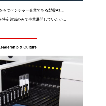
を特定領域のみで事業展開していたが、
十分に活かしきれていないと感じた経営
きく描き直し、事業価値を数倍にするよ
 新戦略に基づいた実行を
 Leadership & Culture